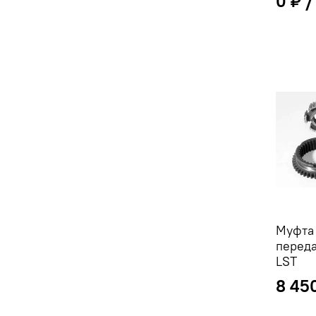
0 ₽
Муфта 
переда
LST
8 45