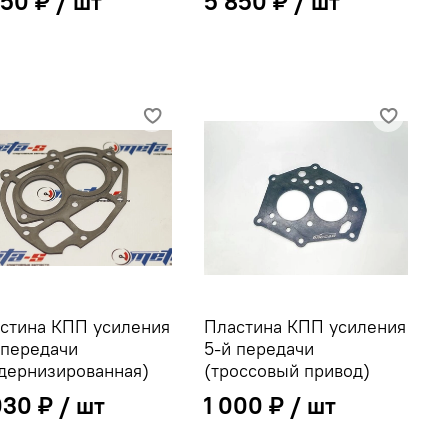
750 ₽
5 850 ₽
стина КПП усиления
Пластина КПП усиления
 передачи
5-й передачи
дернизированная)
(троссовый привод)
030 ₽
1 000 ₽