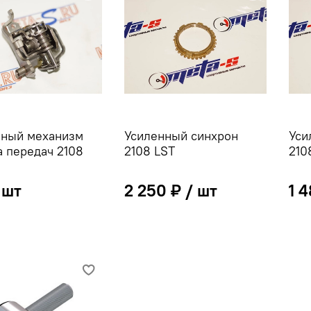
нный механизм
Усиленный синхрон
Уси
 передач 2108
2108 LST
210
2 250 ₽
1 