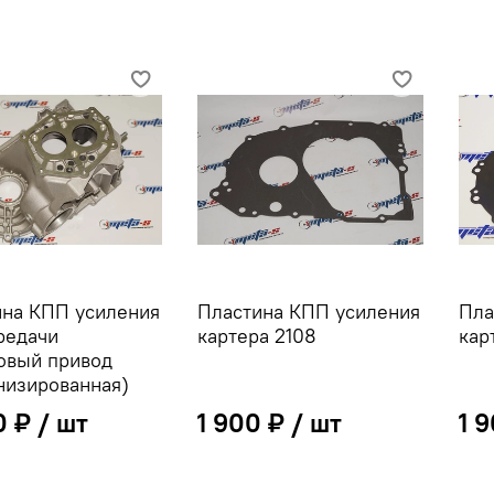
ина КПП усиления
Пластина КПП усиления
Пла
редачи
картера 2108
кар
овый привод
низированная)
0 ₽
1 900 ₽
1 