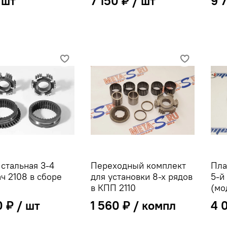
7 150 ₽
9 
стальная 3-4
Переходный комплект
Пла
ч 2108 в сборе
для установки 8-х рядов
5-й
в КПП 2110
(мо
0 ₽
1 560 ₽
4 