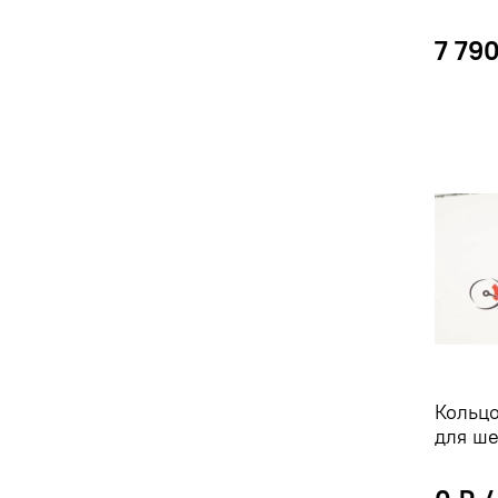
7 79
Кольц
для ш