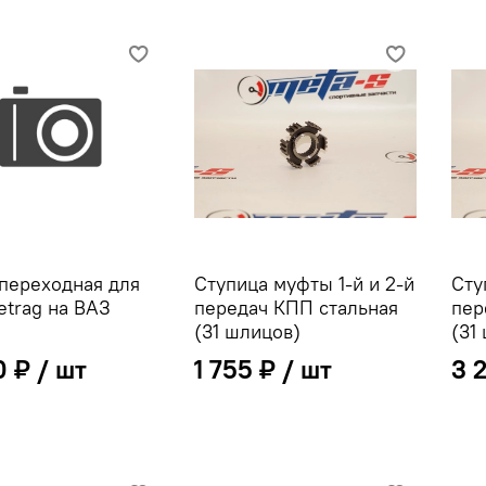
переходная для
Ступица муфты 1-й и 2-й
Сту
trag на ВАЗ
передач КПП стальная
пер
(31 шлицов)
(31
0 ₽
1 755 ₽
3 