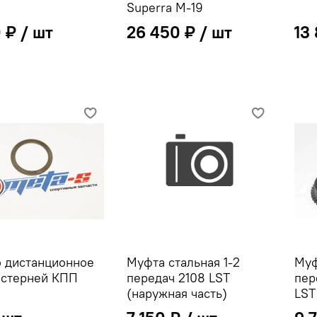
Superra M-19
0 ₽
26 450 ₽
13
о дистанционное
Муфта стальная 1-2
Муф
естерней КПП
передач 2108 LST
пер
(наружная часть)
LST