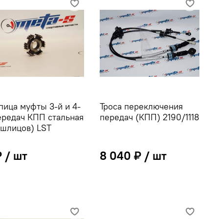
пица муфты 3-й и 4-
Троса переключения
ередач КПП стальная
передач (КПП) 2190/1118
 шлицов) LST
₽
8 040 ₽