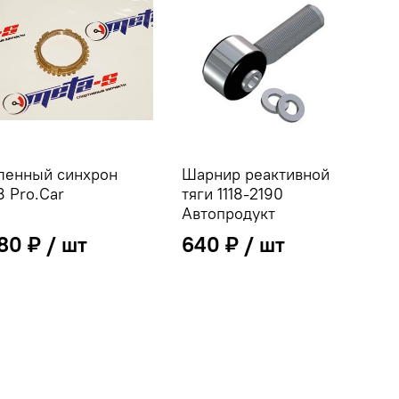
ленный синхрон
Шарнир реактивной
8 Pro.Car
тяги 1118-2190
Автопродукт
480 ₽
640 ₽