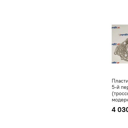
Пласт
5-й пе
(тросс
модер
4 03