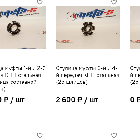
а муфты 1-й и 2-й
Ступица муфты 3-й и 4-
Сту
ч КПП стальная
й передач КПП стальная
й п
ица составной
(25 шлицов)
(25
н)
0 ₽
2 600 ₽
0 