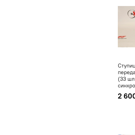
Ступиц
переда
(33 шл
синхро
2 60