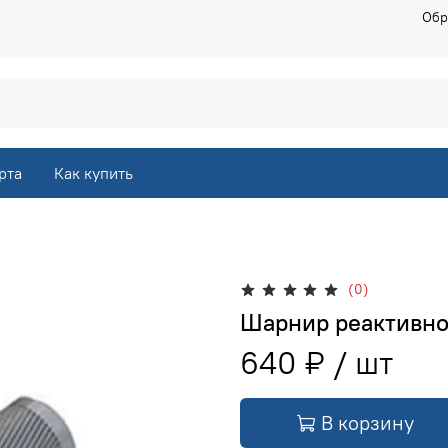
Обр
рта
Как купить
(0)
Шарнир реактивной
640 ₽
В корзину