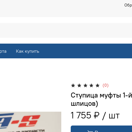
Обр
рта
Как купить
(0)
Ступица муфты 1-й
шлицов)
1 755 ₽