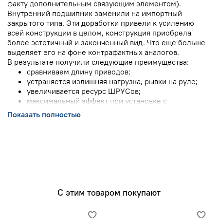
факту дополнительным связующим элементом).
Внутренний подшипник заменили на импортный
закрытого типа. Эти доработки привели к усилению
всей конструкции в целом, конструкция приобрела
более эстетичный и законченный вид. Что еще больше
выделяет его на фоне контрафактных аналогов.
В результате получили следующие преимущества:
сравниваем длину приводов;
устраняется излишняя нагрузка, рывки на руле;
увеличивается ресурс ШРУСов;
максимальный эффект при установке с
самоблокирующимся дифференциалом;
Показать полностью
любителям заниженной и пневмоподвески к
установке СТРОГО ОБЯЗАТЕЛЬНО!
Исключение из конструкции длинного привода даёт:
стабильное управление автомобилем при
динамичном разгоне;
отсутствие уводов в сторону;
устранение вибраций, возникающих вследствие
С этим товаром покупают
изгибающих моментов при работе длинного вала
привода и геометрической погрешности
изготовления;