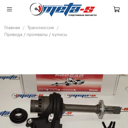
Главная
Трансмиссия
Привода / промвалы / кулисы