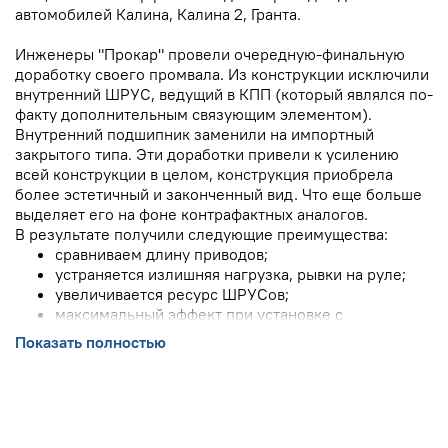
автомобилей Калина, Калина 2, Гранта.
Инженеры "Прокар" провели очередную-финальную
доработку своего промвала. Из конструкции исключили
внутренний ШРУС, ведущий в КПП (который являлся по-
факту дополнительным связующим элементом).
Внутренний подшипник заменили на импортный
закрытого типа. Эти доработки привели к усилению
всей конструкции в целом, конструкция приобрела
более эстетичный и законченный вид. Что еще больше
выделяет его на фоне контрафактных аналогов.
В результате получили следующие преимущества:
сравниваем длину приводов;
устраняется излишняя нагрузка, рывки на руле;
увеличивается ресурс ШРУСов;
максимальный эффект при установке с
самоблокирующимся дифференциалом;
Показать полностью
любителям заниженной и пневмоподвески к
установке СТРОГО ОБЯЗАТЕЛЬНО!
Исключение из конструкции длинного привода даёт:
стабильное управление автомобилем при