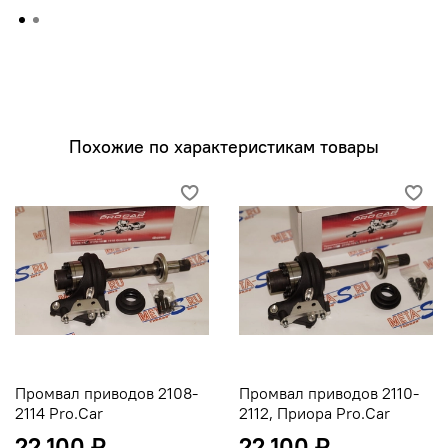
продукции;
Продукт получил красивый алюминиевый корпус,
аналогичный импортным аналогам, который имеет
некоторые преимущества по сравнению с
металлическим кожухом.
Промвал омологирован, продукт запатентован!
Похожие по характеристикам товары
Промвал приводов 2108-
Промвал приводов 2110-
2114 Pro.Car
2112, Приора Pro.Car
22 100 ₽
22 100 ₽