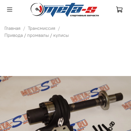
Главная
Трансмиссия
Привода / промвалы / кулисы