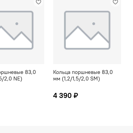
оршневые 83,0
Кольца поршневые 83,0
К
,5/2,0 NE)
мм (1,2/1,5/2,0 SM)
м
2
4 390 ₽