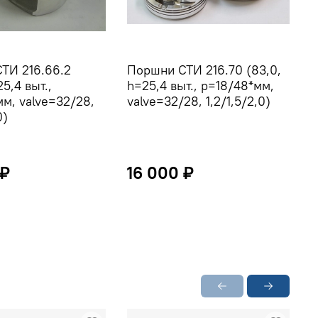
ТИ 216.66.2
Поршни СТИ 216.70 (83,0,
П
25,4 выт.,
h=25,4 выт., p=18/48*мм,
1
мм, valve=32/28,
valve=32/28, 1,2/1,5/2,0)
C
0)
п
 ₽
16 000 ₽