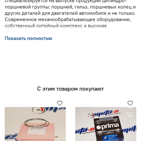
специализируется на выпуске продукции цилиндро-
поршневой группы: поршней, гильз, поршневых колец и
других деталей для двигателей автомобиля и не только.
Современное механообрабатывающее оборудование,
собственный литейный комплекс и высокая
автоматизация производства позволяет производить
продукцию высочайшего качества, обеспечивая рынок
Показать полностью
востребованной продукцией.
С этим товаром покупают