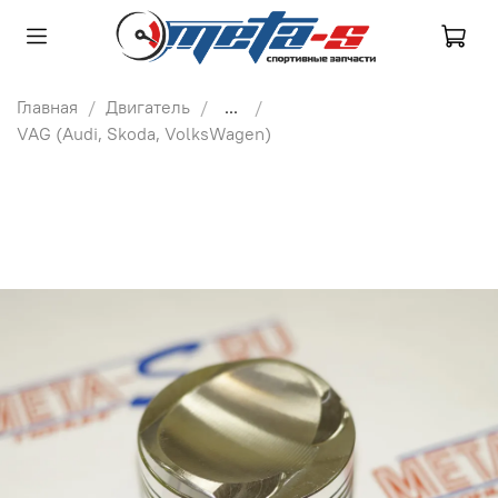
Главная
Двигатель
...
VAG (Audi, Skoda, VolksWagen)