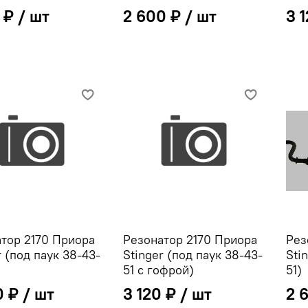
 ₽
2 600 ₽
3 
тор 2170 Приора
Резонатор 2170 Приора
Рез
r (под паук 38-43-
Stinger (под паук 38-43-
Sti
51 с гофрой)
51)
0 ₽
3 120 ₽
2 