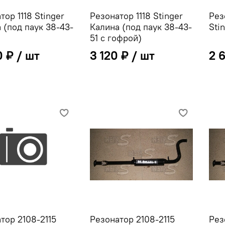
тор 1118 Stinger
Резонатор 1118 Stinger
Рез
 (под паук 38-43-
Калина (под паук 38-43-
Sti
51 с гофрой)
0 ₽
3 120 ₽
2 
тор 2108-2115
Резонатор 2108-2115
Рез