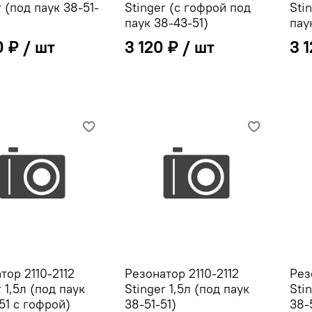
r (под паук 38-51-
Stinger (с гофрой под
Sti
паук 38-43-51)
пау
0 ₽
3 120 ₽
3 
тор 2110-2112
Резонатор 2110-2112
Рез
r 1,5л (под паук
Stinger 1,5л (под паук
Sti
51 с гофрой)
38-51-51)
38-