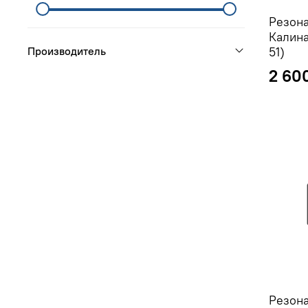
Резона
Калина
Производитель
51)
2 60
Резона