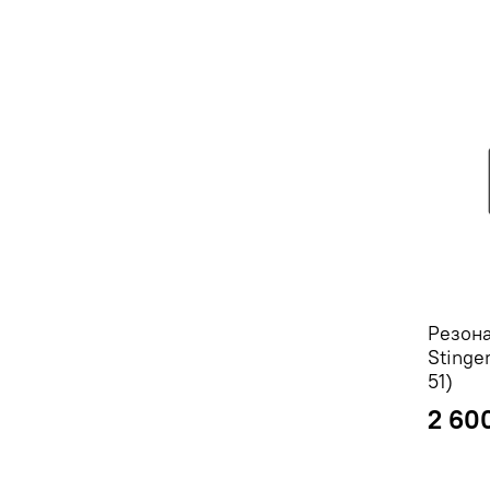
Резона
Stinge
51)
2 60