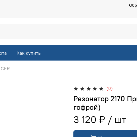
Обр
рта
Как купить
NGER
(0)
Резонатор 2170 При
гофрой)
3 120 ₽