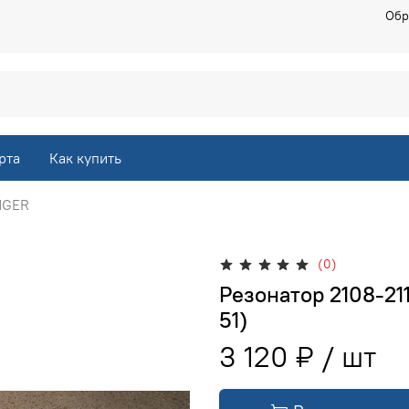
Обр
рта
Как купить
NGER
(0)
Резонатор 2108-211
51)
3 120 ₽