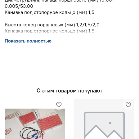
0,005/53,00
Канавка под стопорное кольцо (мм) 1,5
Высота колец поршневых (мм) 1,2/1,5/2,0
Канавка под стопорное кольцо (мм) 1,5
Расчётная степень сжатия 10.8:1
Показать полностью
Рекомендуемый заводом изготовителем тепловой
зазор (мм) 0,06
На юбку нанесено антифрикционное покрытие.
С этим товаром покупают