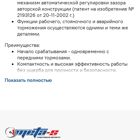
механизм автоматической регулировки зазора
авторской конструкции (патент на изобретение №
2193126 от 20-11-2002 г.)
Функции рабочего, стояночного и аварийного
торможения осуществляются одними и теми же
деталями.
Преимущества:
Начало срабатывания - одновременно с
передними тормозами.
Компактность и высокая эффективность работы
без ущерба для прочности и безопасности.
Простой контроль за состоянием колодок, не
Показать полностью
требующий разборки механизма.
Стояночный тормоз регулируется только при
установке тормоза и не требует дополнительной
регулировки при эксплуатации.
Ресурс тормозных колодок примерно 50000 км,
тормозных дисков до 150000 км в зависимости от
режимов эксплуатации авто