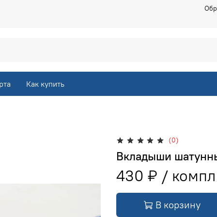
Обр
рта
Как купить
(0)
Вкладыши шатунны
430 ₽
В корзину