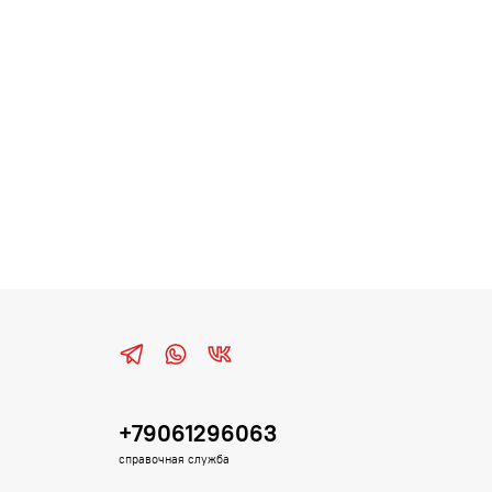
+79061296063
справочная служба