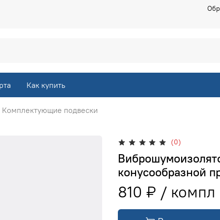
Обр
рта
Как купить
Комплектующие подвески
(0)
Виброшумоизолято
конусообразной пр
810 ₽