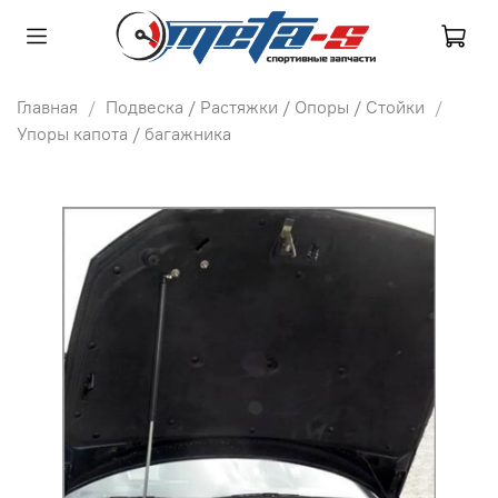
Главная
Подвеска / Растяжки / Опоры / Стойки
Упоры капота / багажника