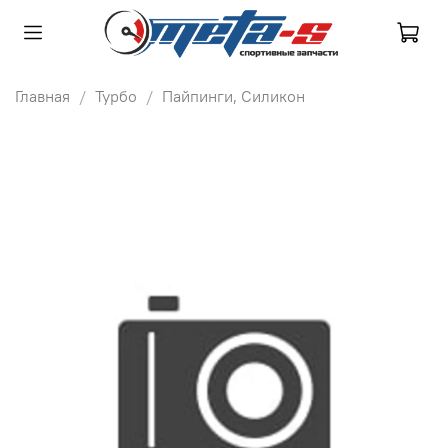
Главная
Турбо
Пайпинги, Силикон