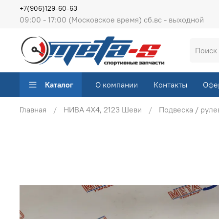
+7(906)129-60-63
09:00 - 17:00 (Московское время) сб.вс - выходной
Каталог
О компании
Контакты
Офе
Главная
НИВА 4Х4, 2123 Шеви
Подвеска / руле