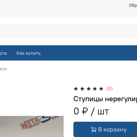
Обр
рта
Как купить
вое
(0)
Ступицы нерегули
0 ₽
В корзину