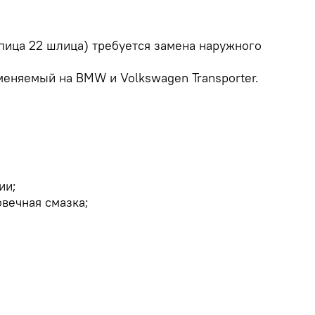
упица 22 шлица) требуется замена наружного
еняемый на BMW и Volkswagen Transporter.
ии;
вечная смазка;
7-й серии задняя ступица (обозначение