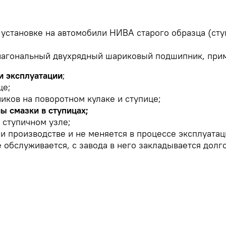
 установке на автомобили НИВА старого образца (ст
иагональный двухрядный шариковый подшипник, прим
и эксплуатации
;
це;
ков на поворотном кулаке и ступице;
ы смазки в ступицах;
ступичном узле;
и производстве и не меняется в процессе эксплуатац
обслуживается, с завода в него закладывается долго
ть 42х80х42, применяется на автомобилях BMW 6-й, 