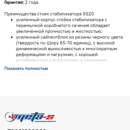
Гарантия:
2 года
Преимущества стоек стабилизатора SS20
усиленный корпус стойки стабилизатора с
перемычкой коробчатого сечения обладает
увеличенной прочностью и жесткостью;
усиленный сайлентблок из резины черного цвета
(твердость по Шору 65-70 единиц), с высокой
динамической выносливостью к многократным
деформациям и нагрузкам, с хорошей
устойчивостью к воздушному и озоновому
воздействию
Показать полностью
аргоновая сварка по периметру перемычки
обеспечивает усилие на разрыв в 2,5 раза больше,
чем у штатной детали, и исключает разрыв стойки
стабилизатора;
возможность выбора стоек стабилизатора с более
мягкими резиновыми или более прочными и
износостойкими полиуретановыми втулками;
сайлентблоки сохраняют эластичность до -40°С,
устойчивы к воздействию бензина, масел и
реагентов;
на стойках стабилизатора Гранта и Калина 2