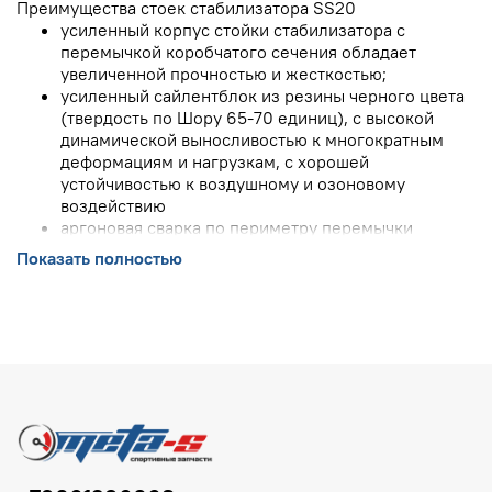
Преимущества стоек стабилизатора SS20
усиленный корпус стойки стабилизатора с
перемычкой коробчатого сечения обладает
увеличенной прочностью и жесткостью;
усиленный сайлентблок из резины черного цвета
(твердость по Шору 65-70 единиц), с высокой
динамической выносливостью к многократным
деформациям и нагрузкам, с хорошей
устойчивостью к воздушному и озоновому
воздействию
аргоновая сварка по периметру перемычки
обеспечивает усилие на разрыв в 2,5 раза больше,
Показать полностью
чем у штатной детали, и исключает разрыв стойки
стабилизатора;
возможность выбора стоек стабилизатора с более
мягкими резиновыми или более прочными и
износостойкими полиуретановыми втулками;
сайлентблоки сохраняют эластичность до -40°С,
устойчивы к воздействию бензина, масел и
реагентов;
на стойках стабилизатора Гранта и Калина 2
увеличен размер верхних втулок;
гарантия 2 года без ограничения пробега.