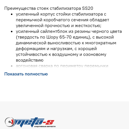
Преимущества стоек стабилизатора SS20
усиленный корпус стойки стабилизатора с
перемычкой коробчатого сечения обладает
увеличенной прочностью и жесткостью;
усиленный сайлентблок из резины черного цвета
(твердость по Шору 65-70 единиц), с высокой
динамической выносливостью к многократным
деформациям и нагрузкам, с хорошей
устойчивостью к воздушному и озоновому
воздействию
аргоновая сварка по периметру перемычки
обеспечивает усилие на разрыв в 2,5 раза больше,
Показать полностью
чем у штатной детали, и исключает разрыв стойки
стабилизатора;
возможность выбора стоек стабилизатора с более
мягкими резиновыми или более прочными и
износостойкими полиуретановыми втулками;
сайлентблоки сохраняют эластичность до -40°С,
устойчивы к воздействию бензина, масел и
реагентов;
на стойках стабилизатора Гранта и Калина 2