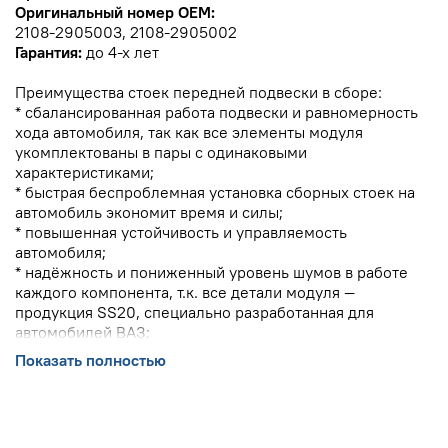
Оригинальный номер OEM:
2108-2905003, 2108-2905002
Гарантия:
до 4-х лет
Преимущества стоек передней подвески в сборе:
* сбалансированная работа подвески и равномерность
хода автомобиля, так как все элементы модуля
укомплектованы в пары с одинаковыми
характеристиками;
* быстрая беспроблемная установка сборных стоек на
автомобиль экономит время и силы;
* повышенная устойчивость и управляемость
автомобиля;
* надёжность и пониженный уровень шумов в работе
каждого компонента, т.к. все детали модуля —
продукция SS20, специально разработанная для
автомобилей ВАЗ;
* повышенный срок эксплуатации комплекта подвески в
Показать полностью
сборе.
* стоимость комплекта существенно дешевле покупки
отдельных компонентов