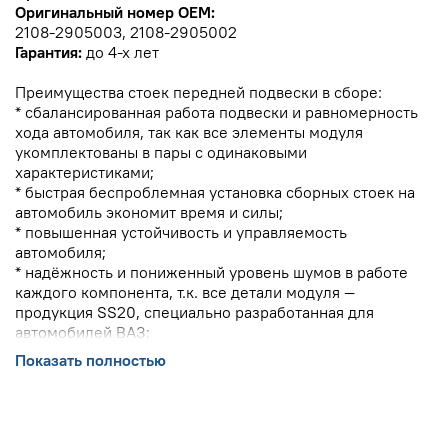
Оригинальный номер OEM:
2108-2905003, 2108-2905002
Гарантия:
до 4-х лет
Преимущества стоек передней подвески в сборе:
* сбалансированная работа подвески и равномерность
хода автомобиля, так как все элементы модуля
укомплектованы в пары с одинаковыми
характеристиками;
* быстрая беспроблемная установка сборных стоек на
автомобиль экономит время и силы;
* повышенная устойчивость и управляемость
автомобиля;
* надёжность и пониженный уровень шумов в работе
каждого компонента, т.к. все детали модуля —
продукция SS20, специально разработанная для
автомобилей ВАЗ;
* повышенный срок эксплуатации комплекта подвески в
Показать полностью
сборе.
* стоимость комплекта существенно дешевле покупки
отдельных компонентов