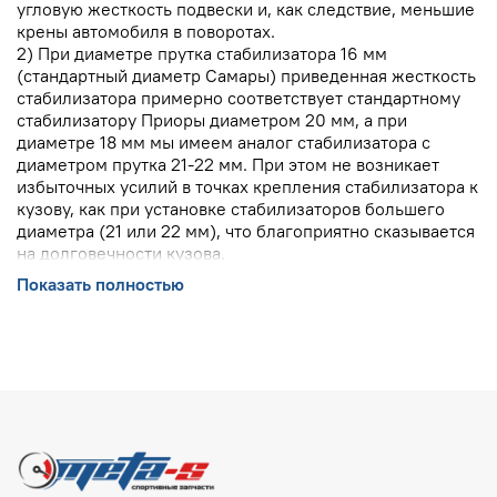
угловую жесткость подвески и, как следствие, меньшие
крены автомобиля в поворотах.
2) При диаметре прутка стабилизатора 16 мм
(стандартный диаметр Самары) приведенная жесткость
стабилизатора примерно соответствует стандартному
стабилизатору Приоры диаметром 20 мм, а при
диаметре 18 мм мы имеем аналог стабилизатора с
диаметром прутка 21-22 мм. При этом не возникает
избыточных усилий в точках крепления стабилизатора к
кузову, как при установке стабилизаторов большего
диаметра (21 или 22 мм), что благоприятно сказывается
на долговечности кузова.
3) Повышается “острота руления” или точность
Показать полностью
управления автомобилем за счет снижения “упругих”
зазоров в элементах подвески.
4) Снижается изменение пятна контакта при поворотах,
что ведет к повышению сцепления шин с дорогой.
5) Стабилизатор применим на любых подвесках
МакФерсон автомобилей Волжского автозавода, даже
при установке патронов амортизаторов других
производителей, так как он крепится за жесткий корпус
стойки.