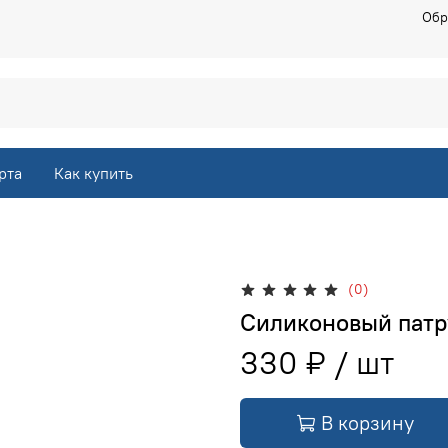
Обр
рта
Как купить
(0)
Силиконовый патр
330 ₽
В корзину