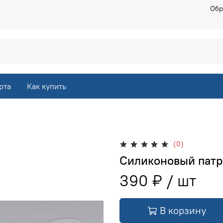
Обр
рта
Как купить
(0)
Силиконовый патр
390 ₽
В корзину