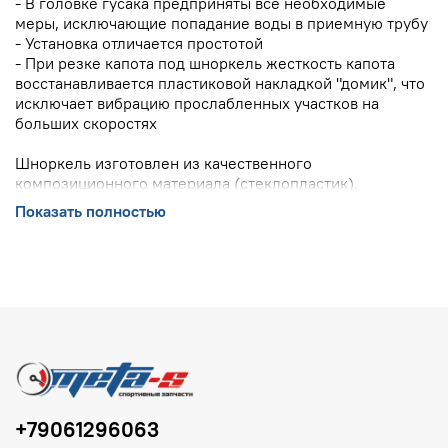
- В головке гусака предприняты все необходимые
меры, исключающие попадание воды в приемную трубу
- Установка отличается простотой
- При резке капота под шноркель жесткость капота
восстанавливается пластиковой накладкой "домик", что
исключает вибрацию прослабленных участков на
больших скоростях
Шноркель изготовлен из качественного
композиционного материала (стеклопластик).
Поставляется со всем необходимым комплектом
Показать полностью
метизов и комплектующих, необходимых для монтажа.
+79061296063