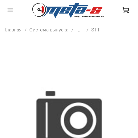
Главная
Система выпуска
...
STT