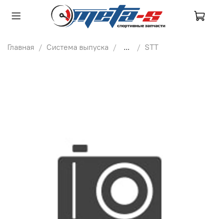
Главная
Система выпуска
...
STT