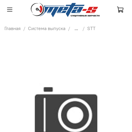
Главная
Система выпуска
...
STT