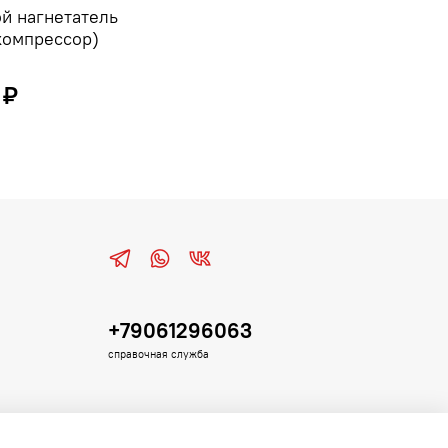
й нагнетатель
компрессор)
 ₽
+79061296063
справочная служба