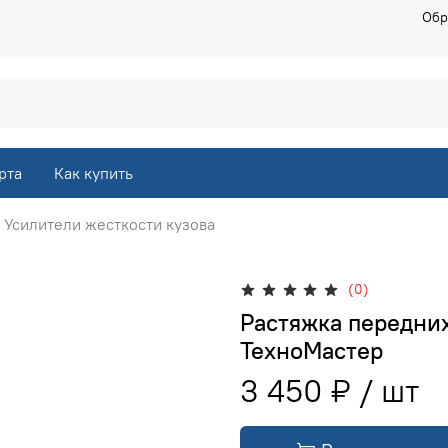
Обр
рта
Как купить
Усилители жесткости кузова
(0)
Растяжка передних 
ТехноМастер
3 450 ₽