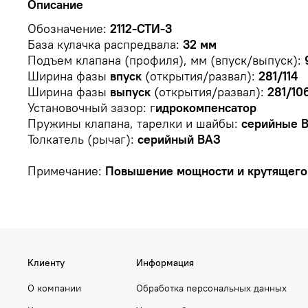
Описание
Обозначение:
2112-СТИ-3
База кулачка распредвала:
32 мм
Подъем клапана (профиля), мм (впуск/выпуск):
Ширина фазы
впуск
(открытия/развал):
281/114
Ширина фазы
выпуск
(открытия/развал):
281/10
Установочный зазор: г
идрокомпенсатор
Пружины клапана, тарелки и шайбы:
серийные 
Толкатель (рычаг):
серийный ВАЗ
Примечание:
Повышение мощности и крутящего 
Клиенту
Информация
О компании
Обработка персональных данных