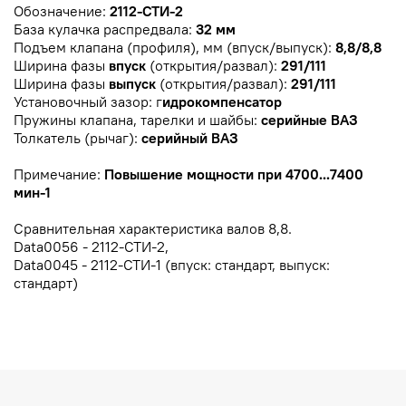
Обозначение:
2112-СТИ-2
База кулачка распредвала:
32 мм
Подъем клапана (профиля), мм (впуск/выпуск):
8,8/8,8
Ширина фазы
впуск
(открытия/развал):
291/111
Ширина фазы
выпуск
(открытия/развал):
291/111
Установочный зазор: г
идрокомпенсатор
Пружины клапана, тарелки и шайбы:
серийные ВАЗ
Толкатель (рычаг):
серийный ВАЗ
Примечание:
Повышение мощности при 4700...7400
мин-1
Сравнительная характеристика валов 8,8.
Data0056 - 2112-СТИ-2,
Data0045 - 2112-СТИ-1 (впуск: стандарт, выпуск:
стандарт)