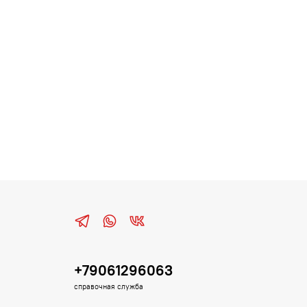
+79061296063
справочная служба