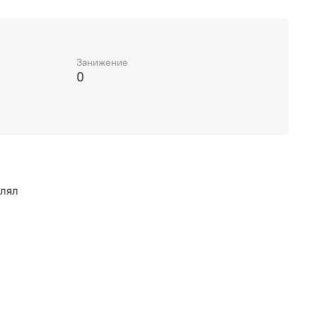
Занижение
0
влял