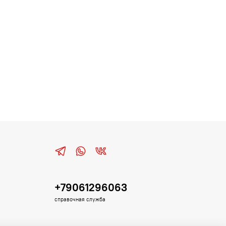
+79061296063
справочная служба