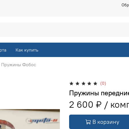
Обр
рта
Как купить
Пружины Фобос
(0)
Пружины передни
2 600 ₽
В корзину