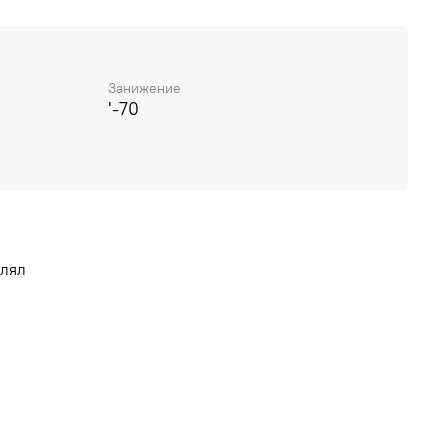
Занижение
'-70
влял