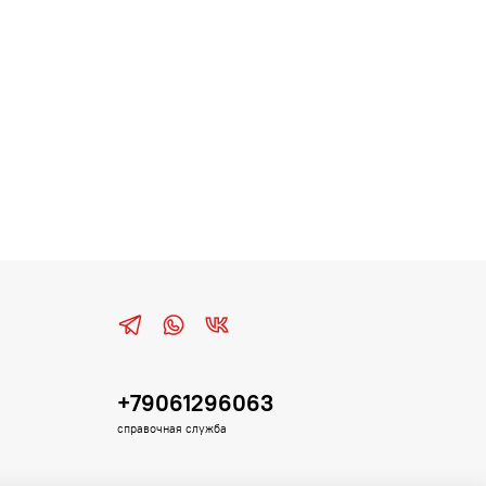
+79061296063
справочная служба