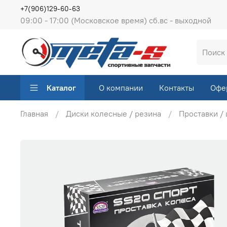
+7(906)129-60-63
09:00 - 17:00 (Московское время) сб.вс - выходной
Каталог
О компании
Контакты
Офе
Главная
Диски колесные / резина
Проставки /