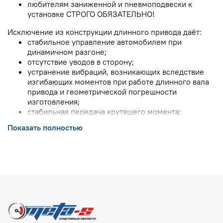
любителям заниженной и пневмоподвески к
установке СТРОГО ОБЯЗАТЕЛЬНО!
Исключение из конструкции длинного привода даёт:
стабильное управление автомобилем при
динамичном разгоне;
отсутствие уводов в сторону;
устранение вибраций, возникающих вследствие
изгибающих моментов при работе длинного вала
привода и геометрической погрешности
изготовления;
стабильная передача крутящего момента;
долговечная работа в экстремальных условиях.
Показать полностью
Преимущественное отличие новой модернизированной
версии заключается в исключении всех
"слабых" элементов конструкции (которые могут
быстро выйти из строя):
втулка со шлицевым соединением;
внутренние шарниры заменены более длинным
валом с усиленной спортивной гранатой;
слабый внутренний подшипник заменен на
качественный импортный закрытого типа.