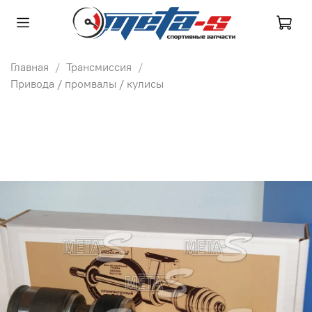
Главная
Трансмиссия
Привода / промвалы / кулисы