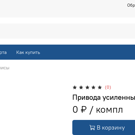
Обр
рта
Как купить
лисы
(0)
Привода усиленны
0 ₽
В корзину