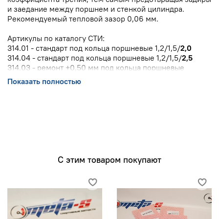
и заедание между поршнем и стенкой цилиндра.
Рекомендуемый тепловой зазор 0,06 мм.
Артикулы по каталогу СТИ:
314.01 - стандарт под кольца поршневые 1,2/1,5/
2,0
314.04 - стандарт под кольца поршневые 1,2/1,5/
2,5
314.03 - ремонт +0,50 мм под кольца поршневые
1,2/1,5/
2,5
Показать полностью
314.02 - ремонт +0,50 мм под кольца поршневые
1,2/1,5/
2,0
314.03.2 - ремонт +0,25 мм под кольца поршневые
1,2/1,5/
2,5
Двигатели CAXA, CAXC, CFBA устанавливались на
модели:
Audi A1 (8X) (2010-2015)
С этим товаром покупают
Audi A3 (8P) (2007-2012),
Volkswagen Golf 5 (2006-2008),
Volkswagen Golf 6 (2008-2012),
Volkswagen Tiguan (2006-2015),
Volkswagen Scirocco (2008-2014),
Volkswgen Jetta (2006-2015)