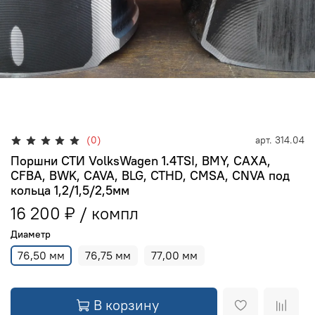
(0)
арт.
314.04
Поршни СТИ VolksWagen 1.4TSI, BMY, CAXA,
CFBA, BWK, CAVA, BLG, CTHD, CMSA, CNVA под
кольца 1,2/1,5/2,5мм
16 200 ₽
Диаметр
76,50 мм
76,75 мм
77,00 мм
В корзину