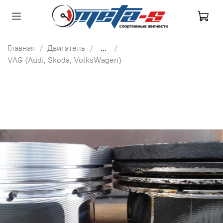
Главная
Двигатель
...
VAG (Audi, Skoda, VolksWagen)