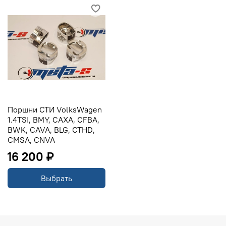
OEM: 03C107065CK, 03C107065BF
Поршни СТИ VolksWagen
1.4TSI, BMY, CAXA, CFBA,
BWK, CAVA, BLG, CTHD,
CMSA, CNVA
16 200 ₽
Выбрать