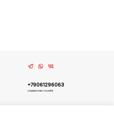
+79061296063
справочная служба