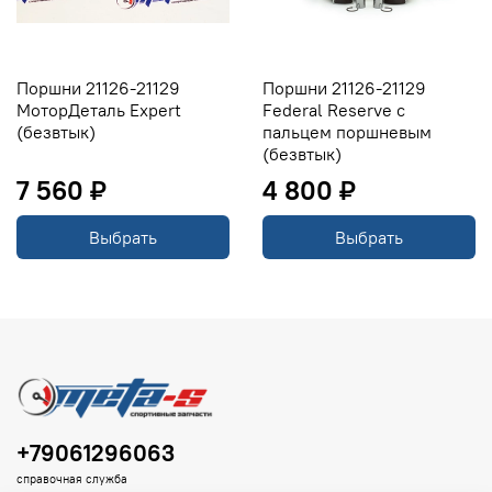
Поршни 21126-21129
Поршни 21126-21129
МоторДеталь Expert
Federal Reserve с
(безвтык)
пальцем поршневым
(безвтык)
7 560 ₽
4 800 ₽
Выбрать
Выбрать
+79061296063
справочная служба