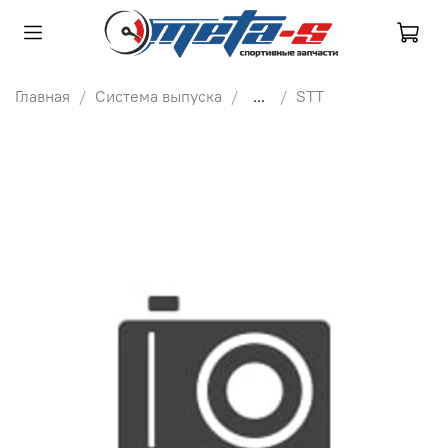
Главная
Система выпуска
...
STT