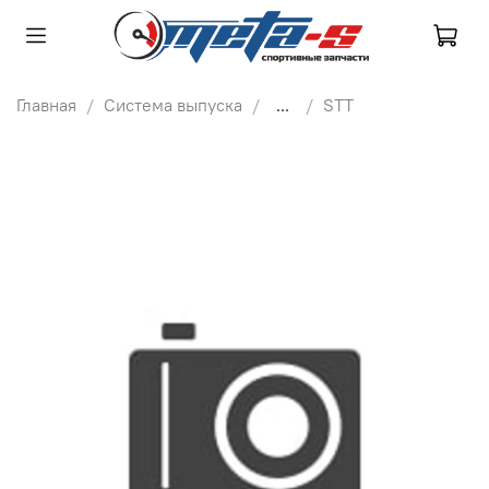
Главная
Система выпуска
...
STT