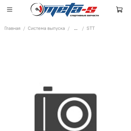
Главная
Система выпуска
...
STT