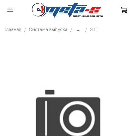
Главная
Система выпуска
...
STT