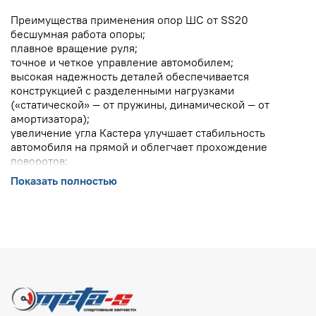
Преимущества применения опор ШC от SS20
бесшумная работа опоры;
плавное вращение руля;
точное и четкое управление автомобилем;
высокая надежность деталей обеспечивается
конструкцией с разделенными нагрузками
(«статической» — от пружины, динамической — от
амортизатора);
увеличение угла Кастера улучшает стабильность
автомобиля на прямой и облегчает прохождение
поворотов;
руль лучше возвращается в нейтральное положение;
Показать полностью
улучшается точность управления, автомобиль
становится более отзывчивым на движения рулем,
четко следует заданной траектории и не требует
подруливаний;
геометрия подвески остается неизмененной под
воздействием нагрузок;
есть возможность подтяжки ШС в эксплуатации.
Применяемость для автомобилей:
ВАЗ
Оригинальный номер OEM: