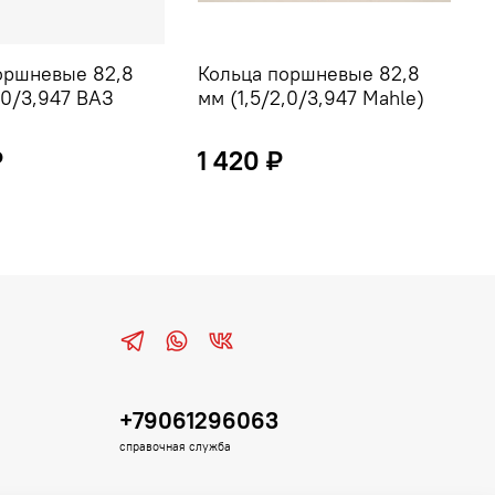
оршневые 82,8
Кольца поршневые 82,8
К
,0/3,947 ВАЗ
мм (1,5/2,0/3,947 Mahle)
м
х
₽
1 420 ₽
+79061296063
справочная служба