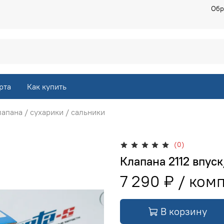
Обр
рта
Как купить
апана / сухарики / сальники
(0)
Клапана 2112 впус
7 290 ₽
В корзину